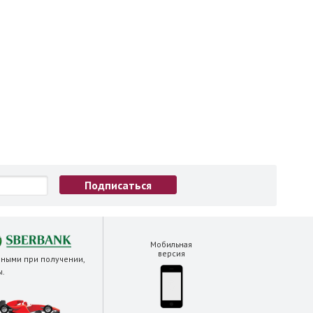
Мобильная
версия
чными при получении,
ы
.