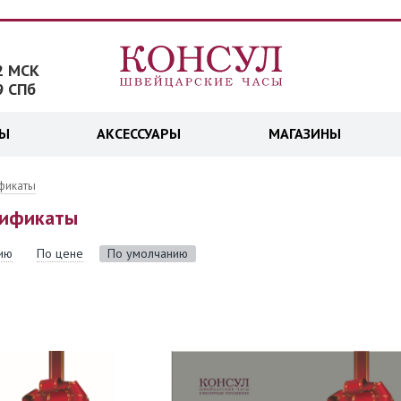
2 МСК
9 СПб
ДЫ
АКСЕССУАРЫ
МАГАЗИНЫ
фикаты
тификаты
ию
По цене
По умолчанию