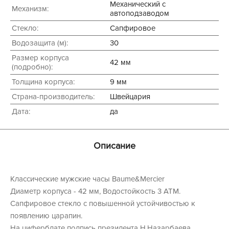
Механический с
Механизм:
автоподзаводом
Стекло:
Сапфировое
Водозащита (м):
30
Размер корпуса
42 мм
(подробно):
Толщина корпуса:
9 мм
Страна-производитель:
Швейцария
Дата:
да
Описание
Классические мужские часы Baume&Mercier
Диаметр корпуса - 42 мм, Водостойкость 3 АТМ.
Сапфировое стекло с повышенной устойчивостью к
появлению царапин.
На циферблате подпись президента Н.Назарбаева