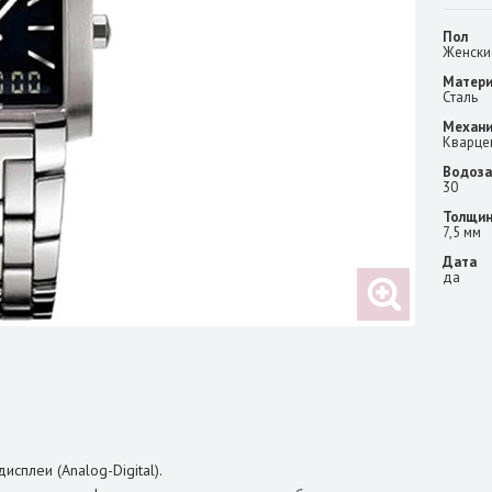
Пол
Женски
Матери
Сталь
Механ
Кварце
Водоза
30
Толщин
7,5 мм
Дата
да
сплеи (Analog-Digital).