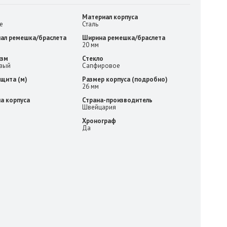
Материал корпуса
е
Сталь
ал ремешка/браслета
Ширина ремешка/браслета
20 мм
изм
Стекло
вый
Сапфировое
щита (м)
Размер корпуса (подробно)
26 мм
а корпуса
Страна-производитель
Швейцария
Хронограф
Да