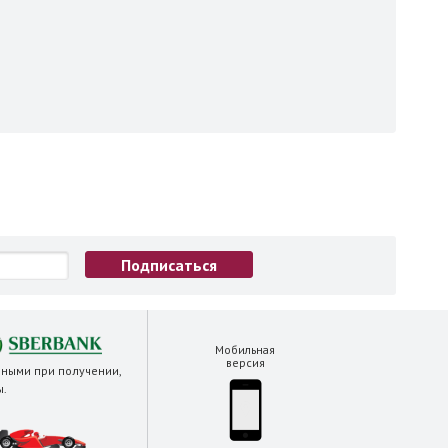
Мобильная
версия
чными при получении,
ы
.