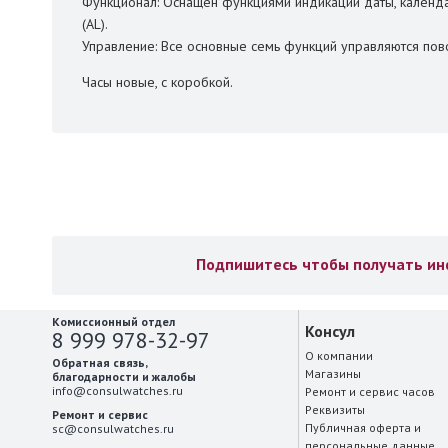
Функционал: Оснащен функциями индикации даты, календа
(AL).
Управление: Все основные семь функций управляются пов
Часы новые, с коробкой.
81331
Подпишитесь чтобы получать инф
Комиссионный отдел
Консул
8 999 978-32-97
О компании
Обратная связь,
Магазины
благодарности и жалобы
info@consulwatches.ru
Ремонт и сервис часов
Реквизиты
Ремонт и сервис
Публичная оферта и
sc@consulwatches.ru
персональные данные