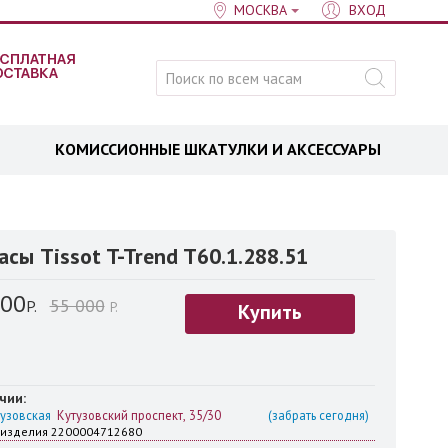
МОСКВА
ВХОД
КОМИССИОННЫЕ ШКАТУЛКИ И АКСЕССУАРЫ
асы Tissot T-Trend T60.1.288.51
000
55 000
P.
P.
Купить
чии:
узовская
Кутузовский проспект, 35/30
(забрать сегодня)
 изделия 2200004712680