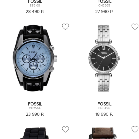
FOSSIL
FOSSIL
ES5108
CH2565
28 490
P.
27 990
P.
FOSSIL
FOSSIL
CH2564
BQ3496
23 990
P.
18 990
P.