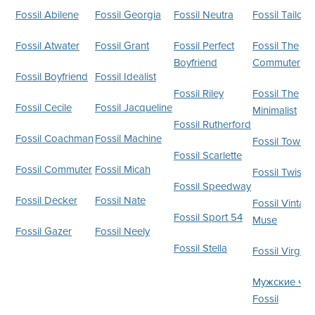
Fossil Abilene
Fossil
Georgia
Fossil
Neutra
Fossil
Tailor
Fossil
Atwater
Fossil
Grant
Fossil
Perfect
Fossil
The
Boyfriend
Commuter
Fossil
Boyfriend
Fossil
Idealist
Fossil
Riley
Fossil
The
Fossil
Cecile
Fossil
Jacqueline
Minimalist
Fossil
Rutherford
Fossil
Coachman
Fossil
Machine
Fossil
Towns
Fossil
Scarlette
Fossil
Commuter
Fossil
Micah
Fossil
Twist
Fossil
Speedway
Fossil
Decker
Fossil
Nate
Fossil
Vintag
Fossil
Sport 54
Muse
Fossil
Gazer
Fossil
Neely
Fossil
Stella
Fossil
Virgini
Мужские ча
Fossil