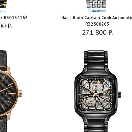
чии
В наличии
ix R30134162
Часы Rado Captain Cook Automati
00
P.
R32500203
271 800
P.