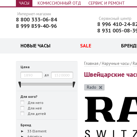
ЧАСЫ
КОМИССИОННЫЙ ОТД
СЕРВИС И РЕМОНТ
Интернет-магазин
Сервисный центр
8 800 333-06-84
8 996 410-24-8
8 999 859-40-96
8 931 005-08-3
НОВЫЕ ЧАСЫ
SALE
БРЕН
 часы
Главная
/
Наручные часы
/
R
Цена
Швейцарские час
до
Rado
Для кого?
Для него
Для неё
Для детей
Бренд
33 Element
Adriatica