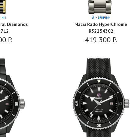
чии
В наличии
ral Diamonds
Часы Rado HyperChrome
5712
R32254302
00
P.
419 300
P.