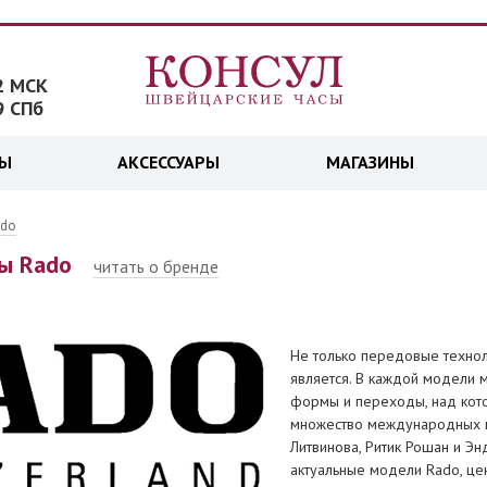
2 МСК
9 СПб
ДЫ
АКСЕССУАРЫ
МАГАЗИНЫ
ado
ы Rado
читать о бренде
Не только передовые техноло
является. В каждой модели 
формы и переходы, над кото
множество международных на
Литвинова, Ритик Рошан и Э
актуальные модели Rado, це