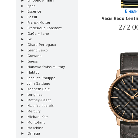
Emporio Armani
Epos
В нали
Essence
Fossil
Часы Rado Centr
Franck Muller
272 0
Frederique Constant
GaGa Milano
Gc
Girard-Perregaux
Grand Seiko
Grovana
Guess
Hanowa Swiss Military
Hublot
Jacques Philippe
John Galliano
Kenneth Cole
Longines
Mathey-Tissot
Maurice Lacroix
Mercury
Michael Kors
Montblanc
Moschino
Omega