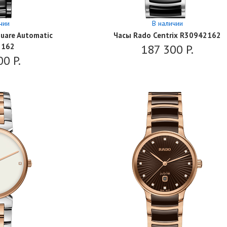
чии
В наличии
uare Automatic
Часы Rado Centrix R30942162
2162
187 300
P.
00
P.