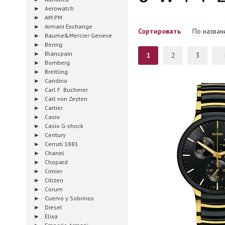
Aerowatch
AM:PM
Armani Exchange
Сортировать
По назван
Baume&Mercier Geneve
Bering
Blancpain
1
2
3
Bomberg
Breitling
Candino
Carl F. Bucherer
Carl von Zeyten
Cartier
Casio
Casio G-shock
Century
Cerruti 1881
Chanel
Chopard
Cimier
Citizen
Corum
Cuervo y Sobrinos
Diesel
Elixa