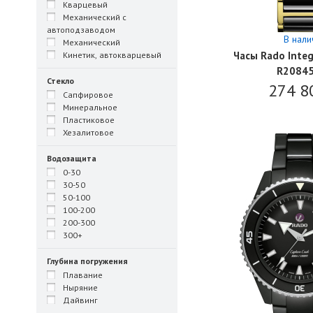
Кварцевый
Механический с
автоподзаводом
В нали
Механический
Часы Rado Integ
Кинетик, автокварцевый
R2084
Стекло
274 8
Сапфировое
Минеральное
Пластиковое
Хезалитовое
Водозащита
0-30
30-50
50-100
100-200
200-300
300+
Глубина погружения
Плавание
Ныряние
Дайвинг