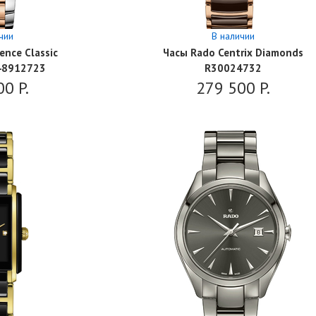
чии
В наличии
ence Classic
Часы Rado Centrix Diamonds
48912723
R30024732
00
P.
279 500
P.