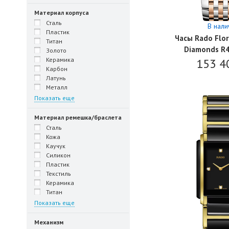
Материал корпуса
Сталь
В нали
Пластик
Часы Rado Flor
Титан
Diamonds R
Золото
Керамика
153 4
Карбон
Латунь
Металл
Показать еще
Материал ремешка/браслета
Сталь
Кожа
Каучук
Силикон
Пластик
Текстиль
Керамика
Титан
Показать еще
Механизм