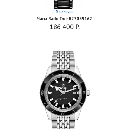
В наличии
Часы Rado True R27059162
186 400
P.