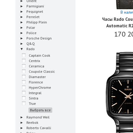
Orient
Parmigiani
Pequignet
В нали
Perrelet
Часы Rado Coup
Philipp Plein
Automatic 
Polar
170 2
Police
Porsche Design
Q&Q
Rado
Captain Cook
Centrix
Ceramica
Coupole Classic
Diamaster
Florence
HyperChrome
Integral
Sintra
True
Выбрать все
Raymond Weil
Reebok
Roberto Cavalli