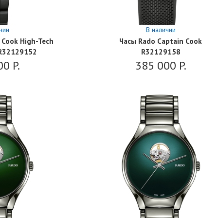
чии
В наличии
 Cook High-Tech
Часы Rado Captain Cook
 R32129152
R32129158
00
P.
385 000
P.