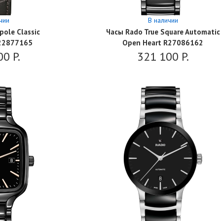
чии
В наличии
ole Classic
Часы Rado True Square Automatic
R22877165
Open Heart R27086162
00
P.
321 100
P.