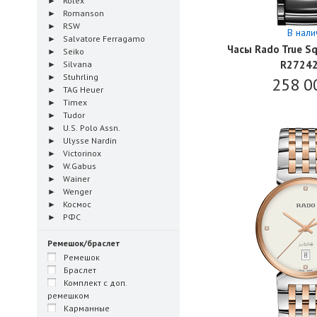
Rolex
Romanson
RSW
В нали
Salvatore Ferragamo
Часы Rado True Sq
Seiko
R2724
Silvana
Stuhrling
258 0
TAG Heuer
Timex
Tudor
U.S. Polo Assn.
Ulysse Nardin
Victorinox
W.Gabus
Wainer
Wenger
Космос
РФС
Ремешок/браслет
Ремешок
Браслет
Комплект с доп.
ремешком
Карманные