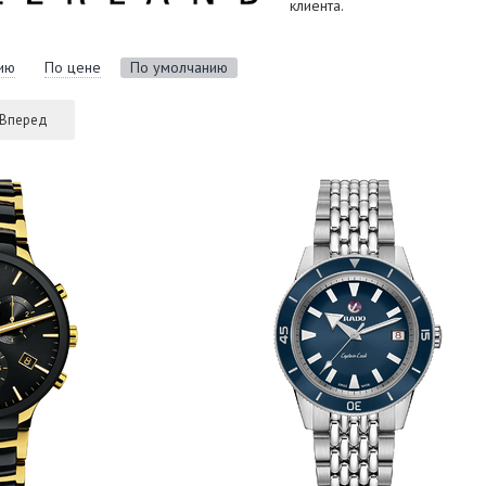
клиента.
ию
По цене
По умолчанию
Вперед