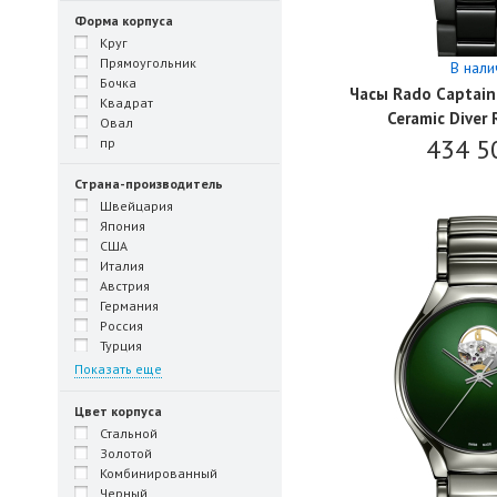
Форма корпуса
Круг
Прямоугольник
В нали
Бочка
Часы Rado Captain
Квадрат
Ceramic Diver
Овал
434 5
пр
Страна-производитель
Швейцария
Япония
США
Италия
Австрия
Германия
Россия
Турция
Показать еще
Цвет корпуса
Стальной
Золотой
Комбинированный
Черный