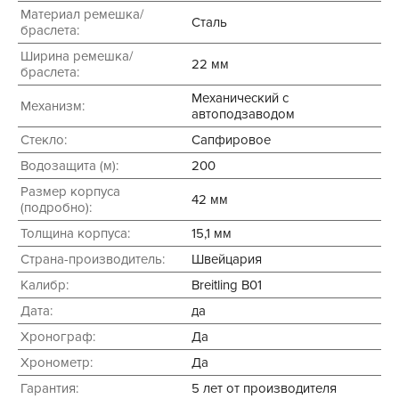
Материал ремешка/
Сталь
браслета:
Ширина ремешка/
22 мм
браслета:
Механический с
Механизм:
автоподзаводом
Стекло:
Сапфировое
Водозащита (м):
200
Размер корпуса
42 мм
(подробно):
Толщина корпуса:
15,1 мм
Страна-производитель:
Швейцария
Калибр:
Breitling B01
Дата:
да
Хронограф:
Да
Хронометр:
Да
Гарантия:
5 лет от производителя