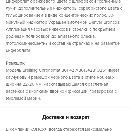
Циферблат оранжевого цвета c шлифовкой “солнечные
лучи”, дополнительные индикаторы серебристого цвета с
гильошированием в виде концентрических полос, 30-
минутный индикатор украшен эмблемой Denver Broncos.
Аппликация часовых индексов и стрелки с покрытием
родием и полировкой до алмазного блеска.
Фотолюминесцентный состав на стрелках и на разметке
циферблата.
Ремешок
Модель Breitling Chronomat B01 42 AB01342B1O2S1 имеет
каучуковый ремешок черного цвета в стиле Rouleaux,
ширина 22-20 мм. Раскладывающаяся браслетная
застежка с кнопками двойной фиксации, гравировка с
эмблемой марки.
Доставка и возврат
В Компании КОНСУЛ всегда стараются максимально