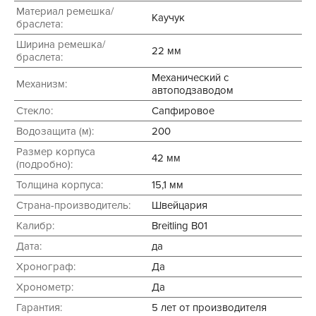
Материал ремешка/
Каучук
браслета:
Ширина ремешка/
22 мм
браслета:
Механический с
Механизм:
автоподзаводом
Стекло:
Сапфировое
Водозащита (м):
200
Размер корпуса
42 мм
(подробно):
Толщина корпуса:
15,1 мм
Страна-производитель:
Швейцария
Калибр:
Breitling B01
Дата:
да
Хронограф:
Да
Хронометр:
Да
Гарантия:
5 лет от производителя