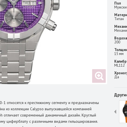
Пол
Мужски
Матери
Титан
Механ
Механи
Водоза
200
Толщин
15 мм
Калибр
ML112
Хроног
Да
Други
0-1 относятся к престижному сегменту и предназначены
йна из коллекции Calypso выпускавшейся компанией
raph отличает современный динамичный дизайн. Круглый
ому циферблату с различными видами гильоширования.