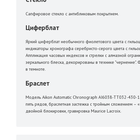
Сапфировое стекло с антибликовым покрытием.
Циферблат
Яркий циферблат необычного фиолетового цвета с гильош
индикаторы хронографа серебристо-серого цвета с гильо
Аппликация часовых индексов и стрелки с алмазной огра
зеркального блеска, декорированы в технике "чернение". 
в темноте.
Браслет
Модель Aikon Automatic Chronograph AI6038-TT032-430-1 п
пять рядов, браслетная застежка с тройным сложением – 
двойной блокировки, гравировка Maurice Lacroix.
79009