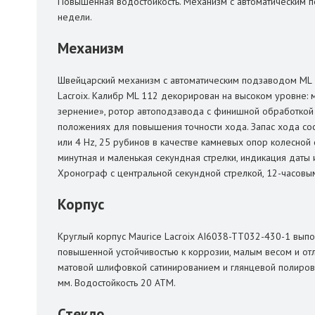
Повышенная водостойкость. Механизм с автоматическим п
недели.
Механизм
Швейцарский механизм с автоматическим подзаводом ML 
Lacroix. Калибр ML 112 декорирован на высоком уровне: 
зернение», ротор автоподзавода с финишной обработкой 
положениях для повышения точности хода. Запас хода сост
или 4 Hz, 25 рубинов в качестве камневых опор колесной 
минутная и маленькая секундная стрелки, индикация даты и
Хронограф с центральной секундной стрелкой, 12-часовы
Корпус
Круглый корпус Maurice Lacroix AI6038-TT032-430-1 выпо
повышенной устойчивостью к коррозии, малым весом и от
матовой шлифовкой сатинированием и глянцевой полировко
мм. Водостойкость 20 ATM.
Стекло