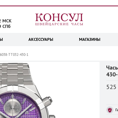
2 МСК
9 СПб
ДЫ
АКСЕССУАРЫ
МАГАЗИНЫ
AI6038-TT032-430-1
Часы
430-
525
Г