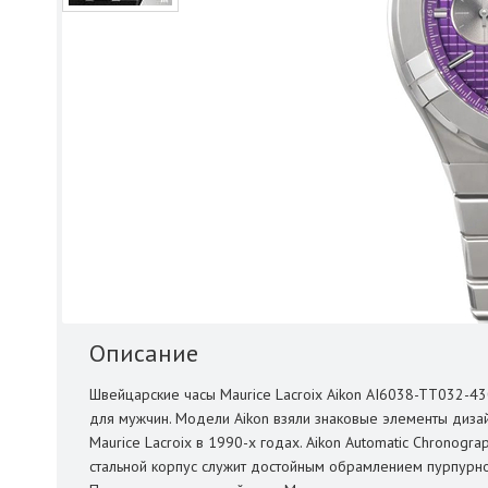
Описание
Швейцарские часы Maurice Lacroix Aikon AI6038-TT032-43
для мужчин. Модели Aikon взяли знаковые элементы диза
Maurice Lacroix в 1990-х годах. Aikon Automatic Chronog
стальной корпус служит достойным обрамлением пурпурн