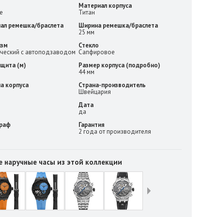
Материал корпуса
е
Титан
ал ремешка/браслета
Ширина ремешка/браслета
25 мм
изм
Стекло
ческий с автоподзаводом
Сапфировое
щита (м)
Размер корпуса (подробно)
44 мм
а корпуса
Страна-производитель
Швейцария
Дата
да
раф
Гарантия
2 года от производителя
е наручные часы из этой коллекции