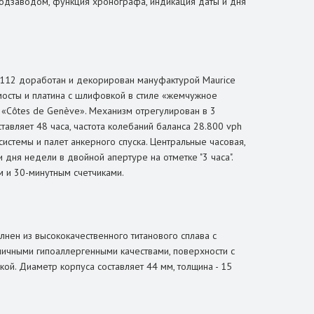
одзаводом, функция хронографа, индикация даты и дня
112 доработан и декорирован мануфактурой Maurice
мосты и платина с шлифовкой в стиле «жемчужное
«Côtes de Genève». Механизм отрегулирован в 3
авляет 48 часа, частота колебаний баланса 28.800 vph
системы и палет анкерного спуска. Центральные часовая,
 дня недели в двойной апертуре на отметке "3 часа".
м и 30-минутным счетчиками.
лнен из высококачественного титанового сплава с
личными гипоаллергенными качествами, поверхности с
й. Диаметр корпуса составляет 44 мм, толщина - 15