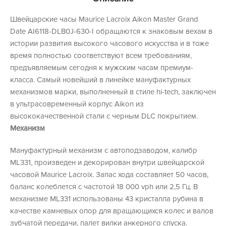
Швейцарские часы Maurice Lacroix Aikon Master Grand
Date AI6118-DLB0J-630-I обращаются к знаковым вехам в
истории развития высокого часового искусства и в тоже
время полностью соответствуют всем требованиям,
предъявляемым сегодня к мужским часам премиум-
класса. Самый новейший в линейке мануфактурных
механизмов марки, выполненный в стиле hi-tech, заключен
в ультрасовременный корпус Aikon из
высококачественной стали с черным DLC покрытием.
Механизм
Мануфактурный механизм с автоподзаводом, калибр
ML331, произведен и декорирован внутри швейцарской
часовой Maurice Lacroix. Запас хода составляет 50 часов,
баланс колеблется с частотой 18 000 vph или 2,5 Гц. В
механизме ML331 использованы 43 кристалла рубина в
качестве камневых опор для вращающихся колес и валов
зубчатой передачи, палет вилки анкерного спуска.