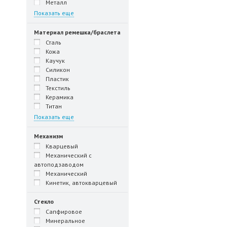
Металл
Показать еще
Материал ремешка/браслета
Сталь
Кожа
Каучук
Силикон
Пластик
Текстиль
Керамика
Титан
Показать еще
Механизм
Кварцевый
Механический с
автоподзаводом
Механический
Кинетик, автокварцевый
Стекло
Сапфировое
Минеральное