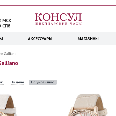
2 МСК
9 СПб
ДЫ
АКСЕССУАРЫ
МАГАЗИНЫ
hn Galliano
alliano
ию
По цене
По умолчанию