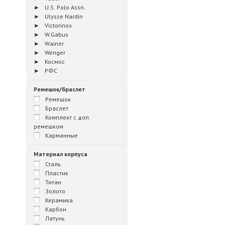
U.S. Polo Assn.
Ulysse Nardin
Victorinox
W.Gabus
Wainer
Wenger
Космос
РФС
Ремешок/браслет
Ремешок
Браслет
Комплект с доп.
ремешком
Карманные
Материал корпуса
Сталь
Пластик
Титан
Золото
Керамика
Карбон
Латунь