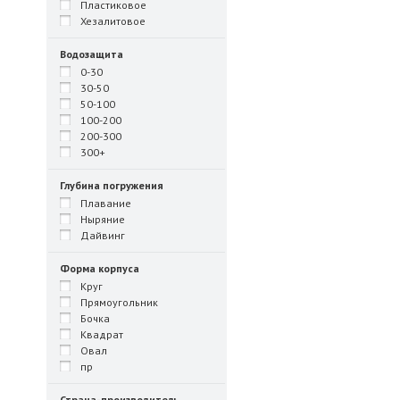
Пластиковое
Хезалитовое
Водозащита
0-30
30-50
50-100
100-200
200-300
300+
Глубина погружения
Плавание
Ныряние
Дайвинг
Форма корпуса
Круг
Прямоугольник
Бочка
Квадрат
Овал
пр
Страна-производитель