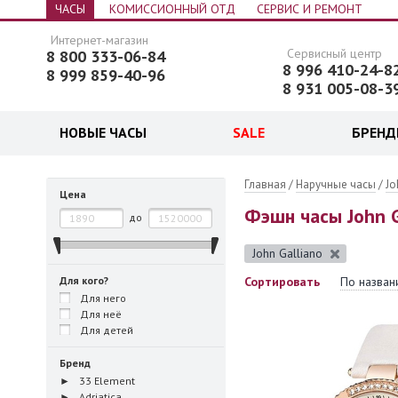
ЧАСЫ
КОМИССИОННЫЙ ОТД
СЕРВИС И РЕМОНТ
Интернет-магазин
Сервисный центр
8 800 333-06-84
8 996 410-24-8
8 999 859-40-96
8 931 005-08-3
НОВЫЕ ЧАСЫ
SALE
БРЕН
 часы
Главная
/
Наручные часы
/
Jo
Цена
Фэшн часы John G
до
John Galliano
Для кого?
Сортировать
По назван
Для него
Для неё
Для детей
Бренд
33 Element
Adriatica