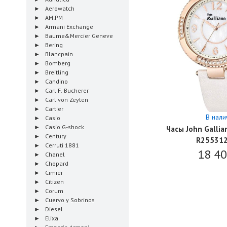
Aerowatch
AM:PM
Armani Exchange
Baume&Mercier Geneve
Bering
Blancpain
Bomberg
Breitling
Candino
Carl F. Bucherer
Carl von Zeyten
Cartier
В нали
Casio
Casio G-shock
Часы John Gallia
Century
R25531
Cerruti 1881
18 4
Chanel
Chopard
Cimier
Citizen
Corum
Cuervo y Sobrinos
Diesel
Elixa