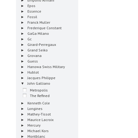
Emporio Armani
Epos
Essence
Fossil
Franck Muller
Frederique Constant
GaGa Milano
Gc
Girard-Perregaux
Grand Seiko
Grovana
Guess
Hanowa Swiss Military
Hublot
Jacques Philippe
John Galliano
Metropolis
The Refined
Kenneth Cole
Longines
Mathey-Tissot
Maurice Lacroix
Mercury
Michael Kors
Montblanc