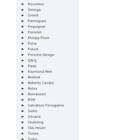
Moschino
Omega
Orient
Parmigiani
Pequignet
Perrelet
Philipp Plein
Polar
Police
Porsche Design
Q&Q
Rado
Raymond Weil
Reebok
Roberto Cavalli
Rolex
Romanson
RSW
Salvatore Ferragamo
Seiko
Silvana
Stuhrling
TAG Heuer
Timex
Tudor