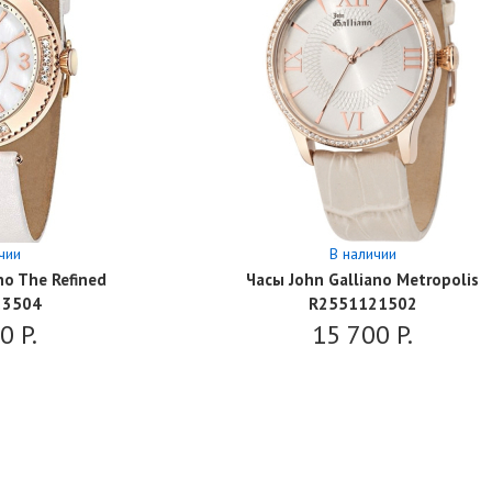
чии
В наличии
no The Refined
Часы John Galliano Metropolis
23504
R2551121502
00
P.
15 700
P.