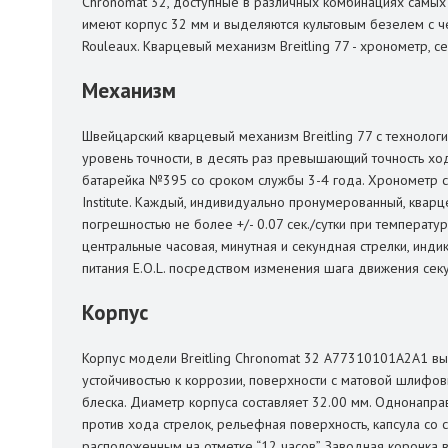
Chronomat 32, доступные в различных комбинациях самых
имеют корпус 32 мм и выделяются культовым безелем с 
Rouleaux. Кварцевый механизм Breitling 77 - хронометр,
Механизм
Швейцарский кварцевый механизм Breitling 77 с техноло
уровень точности, в десять раз превышающий точность ход
батарейка №395 со сроком службы 3-4 года. Хронометр се
Institute. Каждый, индивидуально пронумерованный, кварц
погрешностью не более +/- 0.07 сек./сутки при температуре 
центральные часовая, минутная и секундная стрелки, инд
питания E.O.L. посредством изменения шага движения сек
Корпус
Корпус модели Breitling Chronomat 32 A77310101A2A1 вы
устойчивостью к коррозии, поверхности с матовой шлифов
блеска. Диаметр корпуса составляет 32.00 мм. Однонапр
против хода стрелок, рельефная поверхность, капсула с
расположенным на отметке “12 часов”. Заводная коронка в