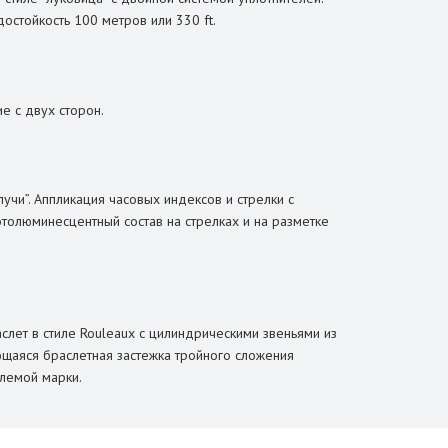
остойкость 100 метров или 330 ft.
е с двух сторон.
чи”. Аппликация часовых индексов и стрелки с
толюминесцентный состав на стрелках и на разметке
лет в стиле Rouleaux с цилиндрическими звеньями из
ющаяся браслетная застежка тройного сложения
блемой марки.