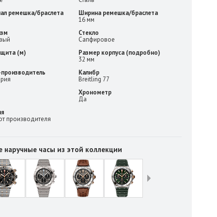
ал ремешка/браслета
Ширина ремешка/браслета
16 мм
изм
Стекло
вый
Сапфировое
щита (м)
Размер корпуса (подробно)
32 мм
-производитель
Калибр
рия
Breitling 77
Хронометр
Да
ия
 от производителя
е наручные часы из этой коллекции