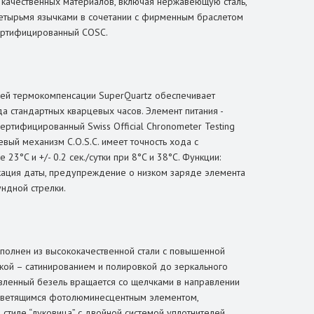
 качественных материалов, включая нержавеющую сталь,
четырьмя язычками в сочетании с фирменным браслетом
 сертифицированный COSC.
гией термокомпенсации SuperQuartz обеспечивает
а стандартных кварцевых часов. Элемент питания -
ртифицированный Swiss Official Chronometer Testing
евый механизм C.O.S.C. имеет точность хода с
23°C и +/- 0.2 сек./сутки при 8°C и 38°C. Функции:
икация даты, предупреждение о низком заряде элемента
ундной стрелки.
полнен из высококачественной стали с повышенной
кой – сатинированием и полировкой до зеркального
авленный безель вращается со щелчками в направлении
о светящимся фотолюминесцентным элементом,
 стиле “луковица” с двойной системой уплотнителей.