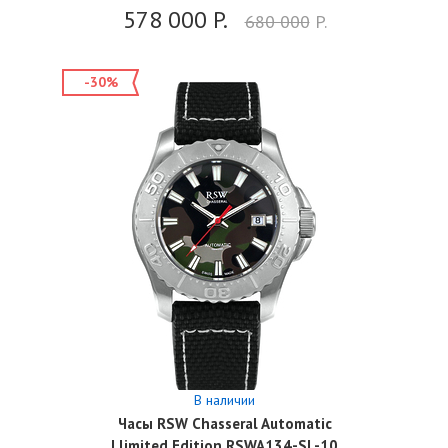
578 000
P.
680 000
P.
-30%
В наличии
Часы RSW Chasseral Automatic
Llimited Edition RSWA134-SL-10