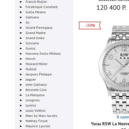
Franck Muller
120 400
P.
Frederique Constant
GaGa Milano
Galliano
Gc
-30%
Girard-Perregaux
Grand Maitre
Grand Seiko
Grovana
Guess
Hanowa Swiss Military
Hirsch
Howard Miller
Hublot
Jacques Philippe
Jaguar
John Galliano
Kenneth Cole
La Marquise
Longines
Lorenz
Louis Vuitton
Marc by Marc Jacobs
В нали
Mathey-Tissot
Часы RSW La Neuve
Maurice Lacroix