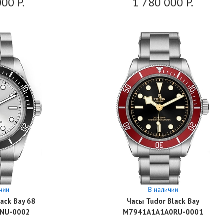
000
P.
1 780 000
P.
чии
В наличии
ack Bay 68
Часы Tudor Black Bay
NU-0002
M7941A1A1A0RU-0001