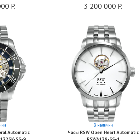
000
P.
3 200 000
P.
чии
В наличии
ral Automatic
Часы RSW Open Heart Automatic
A132SK-SS-9
RSWA139-SS-1