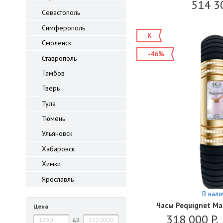
514 3
Севастополь
Симферополь
К
Смоленск
-46%
Ставрополь
Тамбов
Тверь
Тула
Тюмень
Ульяновск
Хабаровск
Химки
Ярославль
В нали
Часы Pequignet Ma
Цена
318 000
P.
до