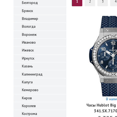
1
2
3
4
Белгород
Брянск
Владимир
Вологда
Воронеж
Иваново
Ижевск
Иркутск
Казань
Калининград
Калуга
Кемерово
Киров
В нали
Часы Hublot Big 
Королев
341.SX.717
Кострома