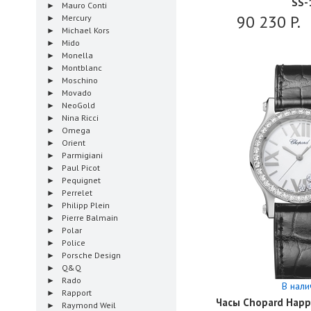
SS-
Mauro Conti
90 230
P.
Mercury
Michael Kors
Mido
Monella
Montblanc
Moschino
Movado
NeoGold
Nina Ricci
Omega
Orient
Parmigiani
Paul Picot
Pequignet
Perrelet
Philipp Plein
Pierre Balmain
Polar
Police
Porsche Design
Q&Q
Rado
В нали
Rapport
Часы Chopard Happ
Raymond Weil