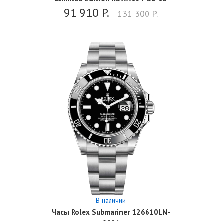
91 910
P.
131 300
P.
В наличии
Часы Rolex Submariner 126610LN-