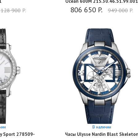
1
Ocean 600M 215.30.46.51.99.00
806 650
P.
128 900
P.
949 000
P.
чии
В наличии
y Sport 278509-
Часы Ulysse Nardin Blast Skeleto