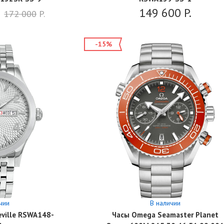
149 600
P.
172 000
P.
-15%
чии
В наличии
ville RSWA148-
Часы Omega Seamaster Planet