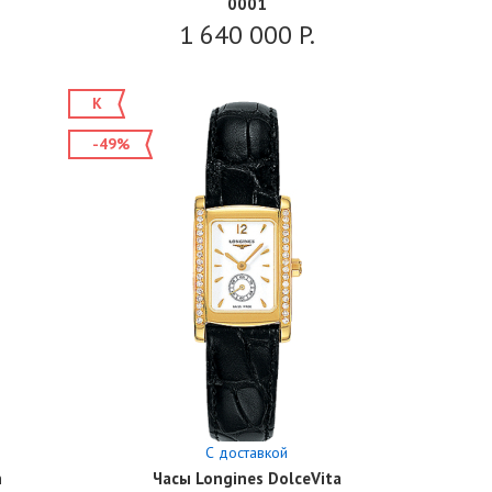
1
0001
1 640 000
P.
К
-49%
С доставкой
n
Часы Longines DolceVita