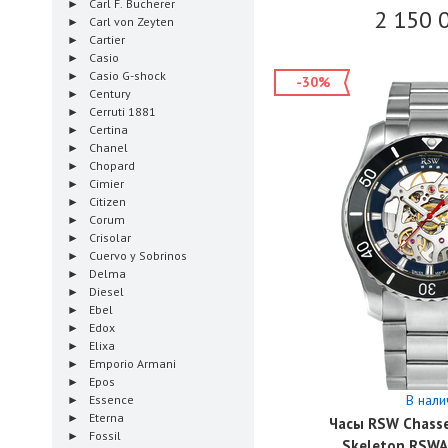
Carl F. Bucherer
2 150 
Carl von Zeyten
Cartier
Casio
Casio G-shock
-30%
Century
Cerruti 1881
Certina
Chanel
Chopard
Cimier
Citizen
Corum
Crisolar
Cuervo y Sobrinos
Delma
Diesel
Ebel
Edox
Elixa
Emporio Armani
Epos
В нали
Essence
Eterna
Часы RSW Chasse
Fossil
Skeleton RSW