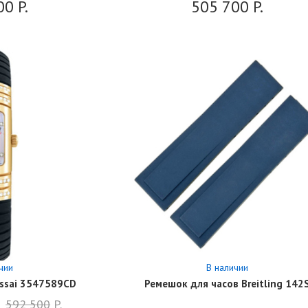
00
P.
505 700
P.
чии
В наличии
ssai 3547589CD
Ремешок для часов Breitling 142
592 500
P.