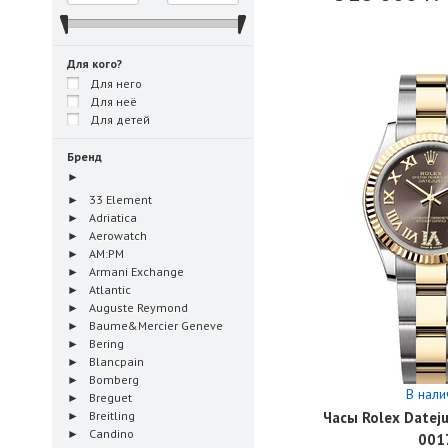
Для кого?
Для него
Для неё
Для детей
Бренд
33 Element
Adriatica
Aerowatch
AM:PM
Armani Exchange
Atlantic
Auguste Reymond
Baume&Mercier Geneve
Bering
Blancpain
Bomberg
В нали
Breguet
Breitling
Часы Rolex Datej
Candino
001