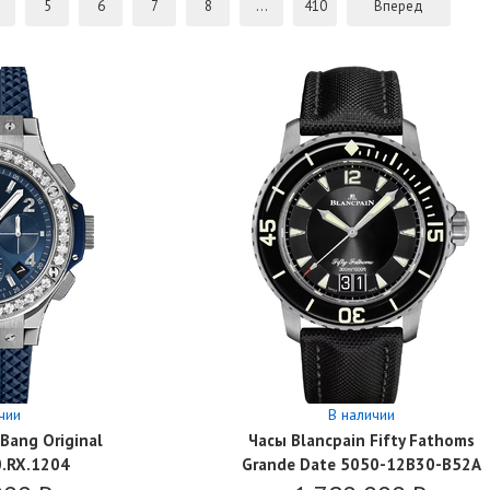
5
6
7
8
...
410
Вперед
чии
В наличии
Bang Original
Часы Blancpain Fifty Fathoms
0.RX.1204
Grande Date 5050-12B30-B52A