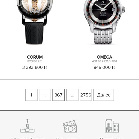
CORUM
OMEGA
B113/03951
431.30.41.21.01.001
3 393 600
P.
845 000
P.
1
...
367
...
2756
Далее