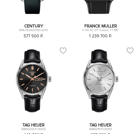
CENTURY
FRANCK MULLER
606.7.N.00.13.15D.QYO
V 45 SC DT Camou TT MC
577 500
P.
1 239 700
P.
TAG HEUER
TAG HEUER
WBN2013.FC6503
WBN2111.FC6505