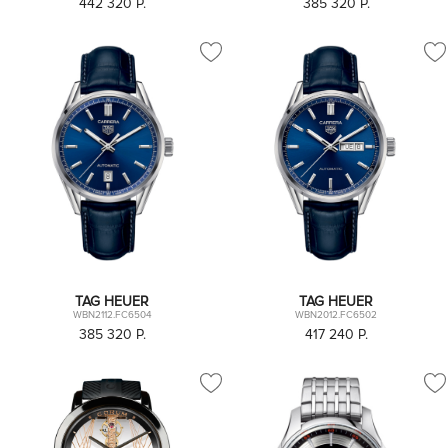
442 320
P.
385 320
P.
TAG HEUER
TAG HEUER
WBN2112.FC6504
WBN2012.FC6502
385 320
P.
417 240
P.